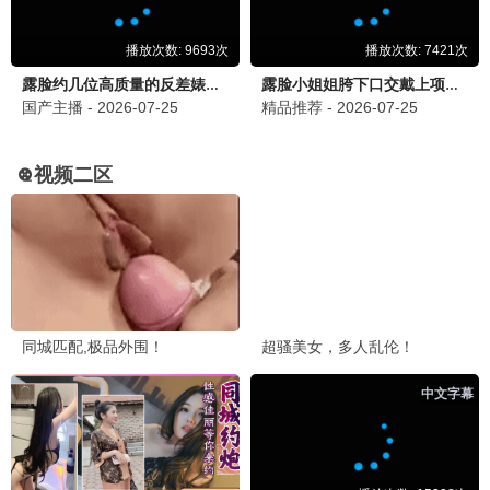
0855匠心，鸿篇巨制
0855观看
10.0分
0855留言 · 分享您的观影体验
0855影迷
2026-05-25
0855影视太专业了！0855剧场全是好片，
0855片库资源丰富！